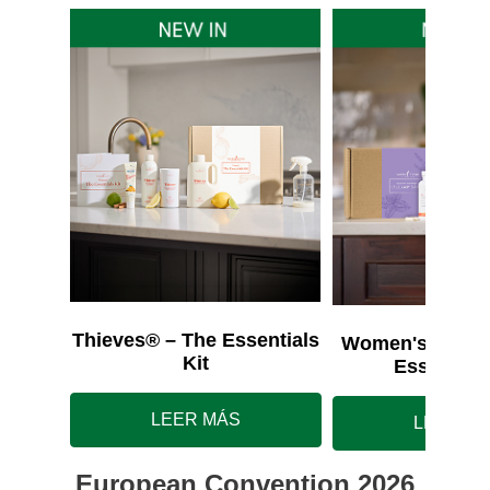
Thieves® – The Essentials
Women's Wellne
Kit
Essentials
LEER MÁS
LEER M
European Convention 2026