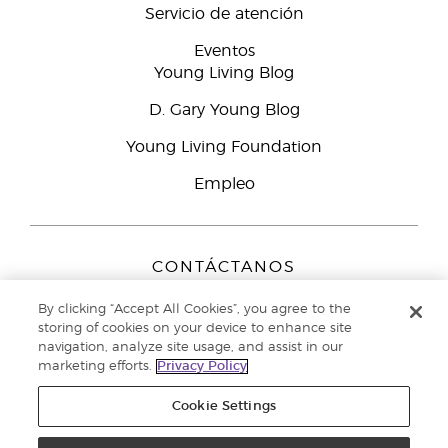
Servicio de atención
Eventos
Young Living Blog
D. Gary Young Blog
Young Living Foundation
Empleo
CONTÁCTANOS
Young Living Europe B.V.
By clicking “Accept All Cookies”, you agree to the
Peizerweg 97
storing of cookies on your device to enhance site
9727 AJ Groningen
navigation, analyze site usage, and assist in our
Netherlands
marketing efforts.
Privacy Policy
Servicio de atención:
900-812976
Cookie Settings
Copyright © 2021 Young Living Essential Oils. Todos los derechos