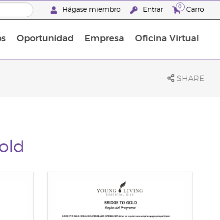
0
Hágase miembro
Entrar
Carro
os
Oportunidad
Empresa
Oficina Virtual
Suplementos Multivitamínicos
Promociones Latinoamérica
SHARE
old