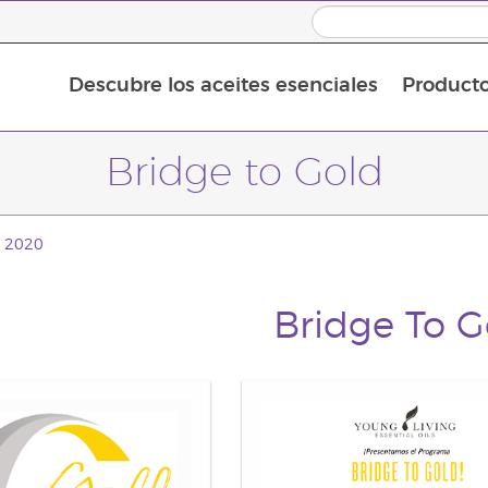
Descubre los aceites esenciales
Product
Aceites esenciales individuales
Mezclas de aceites esenciales
Bridge to Gold
d 2020
Bridge To G