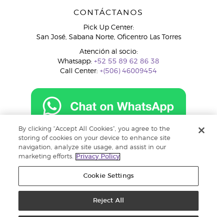
CONTÁCTANOS
Pick Up Center:
San José, Sabana Norte, Oficentro Las Torres
Atención al socio:
Whatsapp:
+52 55 89 62 86 38
Call Center:
+(506) 46009454
By clicking “Accept All Cookies”, you agree to the
costarica@youngliving.com
storing of cookies on your device to enhance site
navigation, analyze site usage, and assist in our
marketing efforts.
Privacy Policy
Cookie Settings
Reject All
Copyright © 2018 Young Living Essential Oils. Todos los derechos