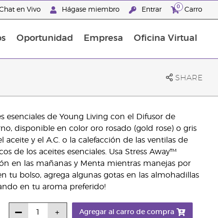
0
Chat en Vivo
Hágase miembro
Entrar
Carro
os
Oportunidad
Empresa
Oficina Virtual
Promociones Latinoamérica
SHARE
s esenciales de Young Living con el Difusor de
no, disponible en color oro rosado (gold rose) o gris
aceite y el A.C. o la calefacción de las ventilas de
icos de los aceites esenciales. Usa Stress Away™
Limón en las mañanas y Menta mientras manejas por
 en tu bolso, agrega algunas gotas en las almohadillas
ando en tu aroma preferido!
Agregar al carro de compra