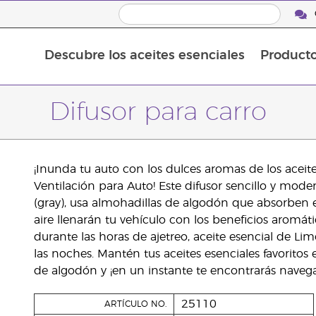
Descubre los aceites esenciales
Product
Aceites esenciales individuales
Mezclas de aceites esenciales
Difusor para carro
¡Inunda tu auto con los dulces aromas de los aceite
Ventilación para Auto! Este difusor sencillo y moder
(gray), usa almohadillas de algodón que absorben el 
aire llenarán tu vehículo con los beneficios aromát
durante las horas de ajetreo, aceite esencial de 
las noches. Mantén tus aceites esenciales favoritos
de algodón y ¡en un instante te encontrarás naveg
25110
ARTÍCULO NO.