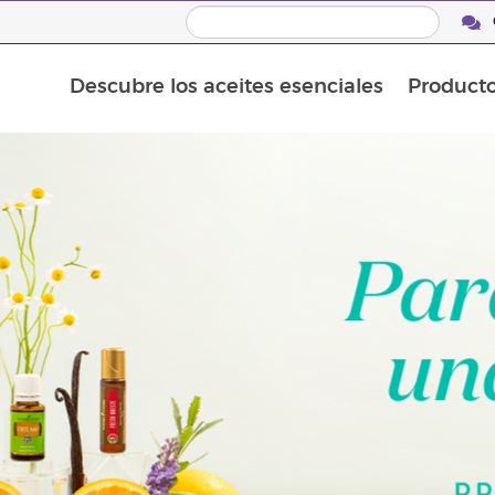
Descubre los aceites esenciales
Product
Aceites esenciales individuales
Mezclas de aceites esenciales