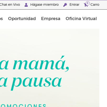
0
Chat en Vivo
Hágase miembro
Entrar
Carro
os
Oportunidad
Empresa
Oficina Virtual
Promociones Latinoamérica
"