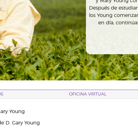
y Mary Young con
Después de estudiar
los Young comenzaro
en día, continú
OS
OFICINA VIRTUAL
Gary Young
e D. Gary Young