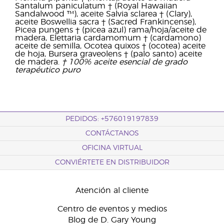
Santalum paniculatum † (Royal Hawaiian
Sandalwood ™), aceite Salvia sclarea † (Clary),
aceite Boswellia sacra † (Sacred Frankincense),
Picea pungens † (picea azul) rama/hoja/aceite de
madera, Elettaria cardamomum † (cardamono)
aceite de semilla, Ocotea quixos † (ocotea) aceite
de hoja, Bursera graveolens † (palo santo) aceite
de madera.
† 100% aceite esencial de grado
terapéutico puro
PEDIDOS: +576019197839
CONTÁCTANOS
OFICINA VIRTUAL
CONVIÉRTETE EN DISTRIBUIDOR
Atención al cliente
Centro de eventos y medios
Blog de D. Gary Young