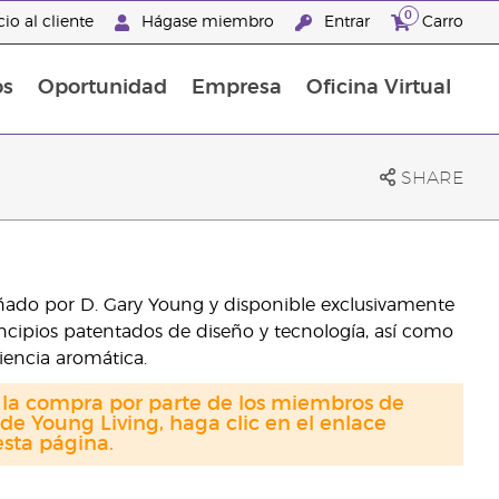
0
io al cliente
Hágase miembro
Entrar
Carro
os
Oportunidad
Empresa
Oficina Virtual
s
Sets Prácticos Baño y Ducha
Promociones Latinoamérica
SHARE
ñado por D. Gary Young y disponible exclusivamente
ncipios patentados de diseño y tecnología, así como
riencia aromática.
a la compra por parte de los miembros de
de Young Living, haga clic en el enlace
sta página.