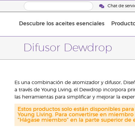
Chat de servic
Descubre los aceites esenciales
Product
Aceites esenciales individuales
Aceites esenciales saborizante
Mezclas de aceites esenciales
Difusor Dewdrop
Es una combinación de atomizador y difusor, Dise
a través de Young Living, el Dewdrop incorpora pri
las herramientas para simplificar y mejorar la expe
Estos productos solo están disponibles par
Young Living. Para convertirse en miembro 
"Hágase miembro" en la parte superior de e