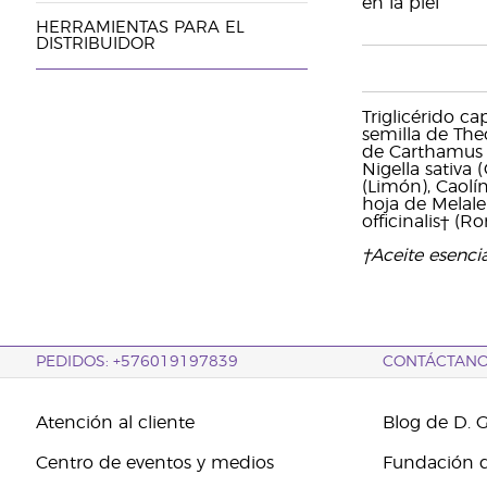
en la piel
HERRAMIENTAS PARA EL
DISTRIBUIDOR
Triglicérido c
semilla de The
de Carthamus t
Nigella sativa 
(Limón), Caolí
hoja de Melale
officinalis† (Ro
†Aceite esenci
PEDIDOS: +576019197839
CONTÁCTAN
Atención al cliente
Blog de D. 
Centro de eventos y medios
Fundación d