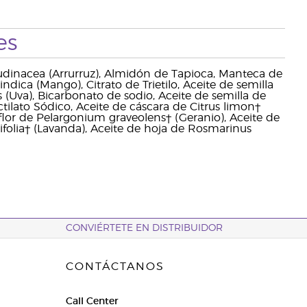
es
arudinacea (Arrurruz), Almidón de Tapioca, Manteca de
ica (Mango), Citrato de Trietilo, Aceite de semilla
 (Uva), Bicarbonato de sodio, Aceite de semilla de
ctilato Sódico, Aceite de cáscara de Citrus limon†
 flor de Pelargonium graveolens† (Geranio), Aceite de
tifolia† (Lavanda), Aceite de hoja de Rosmarinus
CONVIÉRTETE EN DISTRIBUIDOR
CONTÁCTANOS
Call Center