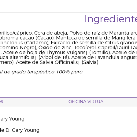
Ingredient
aprílico/cáprico, Cera de abeja, Polvo de raíz de Maranta 
obroma cacao (Cacao), Manteca de semilla de Mangifera ind
inctorius (Cártamo), Extracto de semilla de Citrus grandis
(Comino Negro), Óxido de zinc, Tocoferol, Caproil/Lauril La
n, Aceite de hoja de Thymus Vulgaris† (Tomillo), Aceite de
uca alternifolia† (Árbol de Té), Aceite de Lavandula angus
mero), Aceite de Salvia Officinalis† (Salvia)
al de grado terapéutico 100% puro
OS
OFICINA VIRTUAL
Gary Young
e D. Gary Young