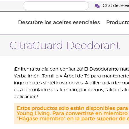
Chat de servic
Descubre los aceites esenciales
Product
Aceites esenciales individuales
Aceites esenciales saborizante
Mezclas de aceites esenciales
CitraGuard Deodorant
¡Enfrenta tu día con confianza! El Desodorante natur
Yerbalimón, Tomillo y Árbol de Té para mantenerte c
ingredientes sintéticos nocivos. A diferencia de m
está formulado sin aluminio, parabenos, talco o al
aplicación!
Estos productos solo están disponibles par
Young Living. Para convertirse en miembro 
"Hágase miembro" en la parte superior de e