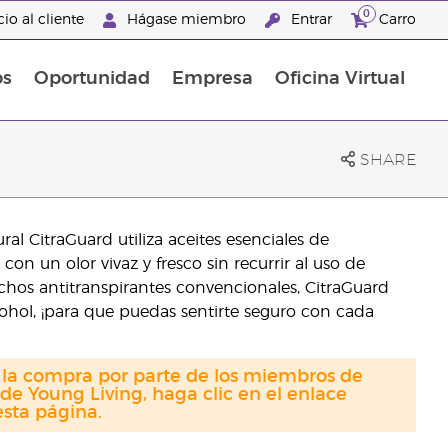
0
io al cliente
Hágase miembro
Entrar
Carro
os
Oportunidad
Empresa
Oficina Virtual
s
Sets Prácticos Baño y Ducha
Promociones Latinoamérica
SHARE
al CitraGuard utiliza aceites esenciales de
on un olor vivaz y fresco sin recurrir al uso de
uchos antitranspirantes convencionales, CitraGuard
cohol, ¡para que puedas sentirte seguro con cada
a la compra por parte de los miembros de
de Young Living, haga clic en el enlace
sta página.