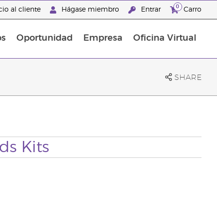
0
io al cliente
Hágase miembro
Entrar
Carro
os
Oportunidad
Empresa
Oficina Virtual
s
Sets Prácticos Baño y Ducha
Promociones Latinoamérica
SHARE
ds Kits