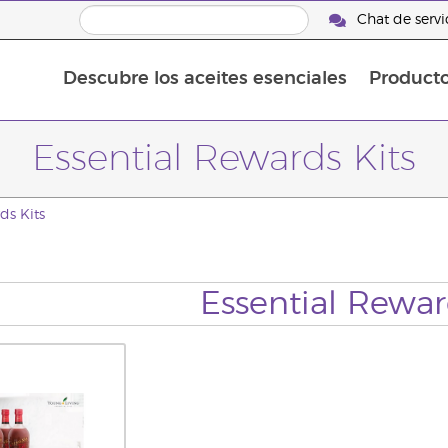
Chat de servic
Descubre los aceites esenciales
Product
Aceites esenciales individuales
Aceites esenciales saborizante
Mezclas de aceites esenciales
Essential Rewards Kits
ds Kits
Essential Rewar