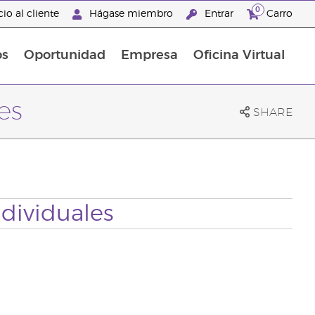
0
io al cliente
Hágase miembro
Entrar
Carro
os
Oportunidad
Empresa
Oficina Virtual
s
Sets Prácticos Baño y Ducha
Promociones Latinoamérica
es
SHARE
ndividuales