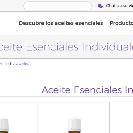
Chat de servic
Descubre los aceites esenciales
Product
Aceites esenciales individuales
Aceites esenciales saborizante
Mezclas de aceites esenciales
ceite Esenciales Individual
es Individuales
Aceite Esenciales I