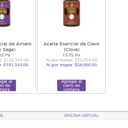
cial de Amaro
Aceite Esencial de Clavo
y Sage)
(Clove)
25 PV
15.75 PV
r: $133,350.00
Al por menor: $76,350.00
r: $101,340.00
Al por mayor: $58,000.00
gar al
Agregar al
ro de
carro de
mpra
compra
OS
OFICINA VIRTUAL