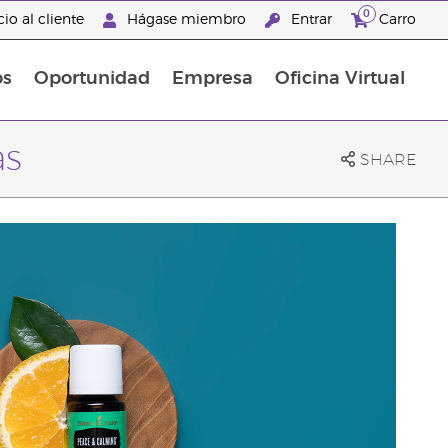
0
io al cliente
Hágase miembro
Entrar
Carro
os
Oportunidad
Empresa
Oficina Virtual
s
Sets Prácticos Baño y Ducha
Promociones Latinoamérica
as
SHARE