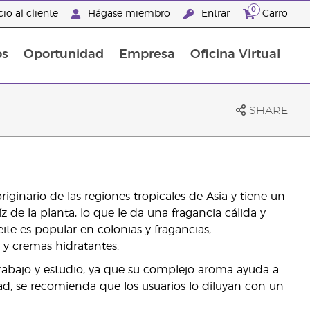
0
io al cliente
Hágase miembro
Entrar
Carro
os
Oportunidad
Empresa
Oficina Virtual
s
Sets Prácticos Baño y Ducha
Promociones Latinoamérica
SHARE
iginario de las regiones tropicales de Asia y tiene un
z de la planta, lo que le da una fragancia cálida y
te es popular en colonias y fragancias,
y cremas hidratantes.
e trabajo y estudio, ya que su complejo aroma ayuda a
ad, se recomienda que los usuarios lo diluyan con un