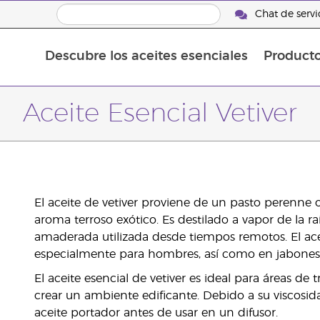
Chat de servic
Descubre los aceites esenciales
Product
Aceites esenciales individuales
Aceites esenciales saborizante
Mezclas de aceites esenciales
Aceite Esencial Vetiver
El aceite de vetiver proviene de un pasto perenne or
aroma terroso exótico. Es destilado a vapor de la raí
amaderada utilizada desde tiempos remotos. El acei
especialmente para hombres, así como en jabones 
El aceite esencial de vetiver es ideal para áreas d
crear un ambiente edificante. Debido a su viscosid
aceite portador antes de usar en un difusor.