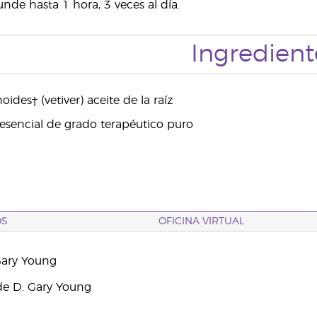
nde hasta 1 hora, 3 veces al día.
Ingredient
oides† (vetiver) aceite de la raíz
esencial de grado terapéutico puro
OS
OFICINA VIRTUAL
Gary Young
e D. Gary Young