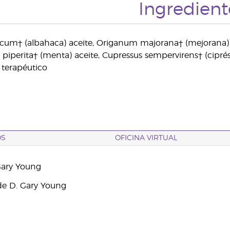
Ingredient
um† (albahaca) aceite, Origanum majorana† (mejorana) ac
piperita† (menta) aceite, Cupressus sempervirens† (ciprés)
 terapéutico
OS
OFICINA VIRTUAL
Gary Young
e D. Gary Young