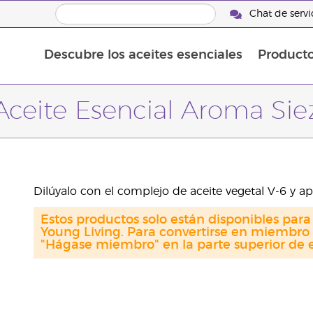
Chat de servic
Descubre los aceites esenciales
Product
Aceites esenciales individuales
Aceites esenciales saborizante
Mezclas de aceites esenciales
Aceite Esencial Aroma Sie
Dilúyalo con el complejo de aceite vegetal V-6 y apl
Estos productos solo están disponibles par
Young Living. Para convertirse en miembro 
"Hágase miembro" en la parte superior de e