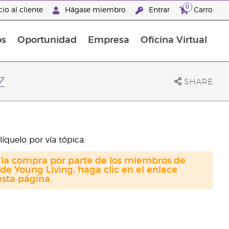
0
io al cliente
Hágase miembro
Entrar
Carro
os
Oportunidad
Empresa
Oficina Virtual
s
Sets Prácticos Baño y Ducha
Promociones Latinoamérica
z
SHARE
íquelo por vía tópica.
a la compra por parte de los miembros de
de Young Living, haga clic en el enlace
sta página.