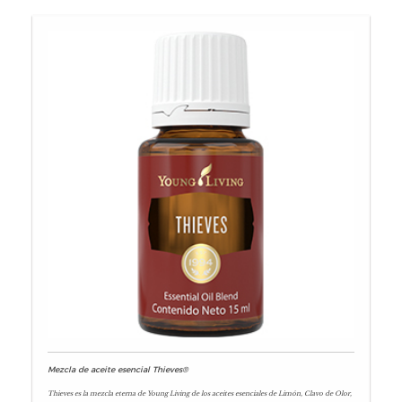
Mezcla de aceite esencial Thieves®
Thieves es la mezcla eterna de Young Living de los aceites esenciales de Limón, Clavo de Olor,