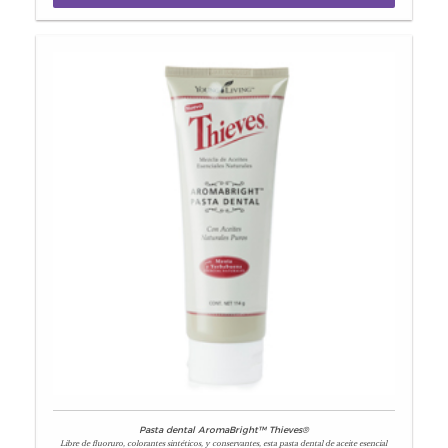
Pasta dental AromaBright™ Thieves®
Libre de fluoruro, colorantes sintéticos, y conservantes, esta pasta dental de aceite esencial