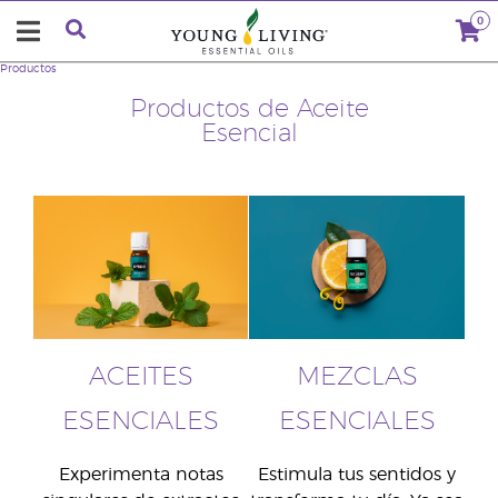
0
Productos
Productos de Aceite
Esencial
ACEITES
MEZCLAS
ESENCIALES
ESENCIALES
Experimenta notas
Estimula tus sentidos y