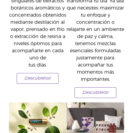
singulares de extractos
transforma tu día. Ya sea
botánicos aromáticos y
que necesites maximizar
concentrados obtenidos
tu enfoque y
mediante destilación al
concentración o
vapor, prensado en frío
relajarte en un ambiente
o extracción de resina a
de paz y calma,
niveles óptimos para
tenemos mezclas
acompañarte en cada
esenciales formuladas
uno de
justamente para
tus días.
acompañar tus
momentos más
¡Descúbrelos!
importantes.
¡Descúbrelos!