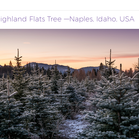
ighland Flats Tree —Naples, Idaho, USA