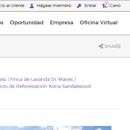
0
io al cliente
Hágase miembro
Entrar
Carro
os
Oportunidad
Empresa
Oficina Virtual
s
Sets Prácticos Baño y Ducha
Promociones Latinoamérica
SHARE
ess
|
Finca de Lavanda St. Maries
|
cto de Reforestación Kona Sandalwood