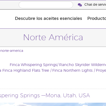
Chat de servic
Descubre los aceites esenciales
Product
Aceites esenciales individuales
Aceites esenciales saborizante
Mezclas de aceites esenciales
Norte América
norte-america
Finca Whispering Springs
|
Rancho Skyrider Wildern
a Finca Highland Flats Tree
|
Finca Northern Lights
|
Proye
spering Springs —Mona, Utah, USA