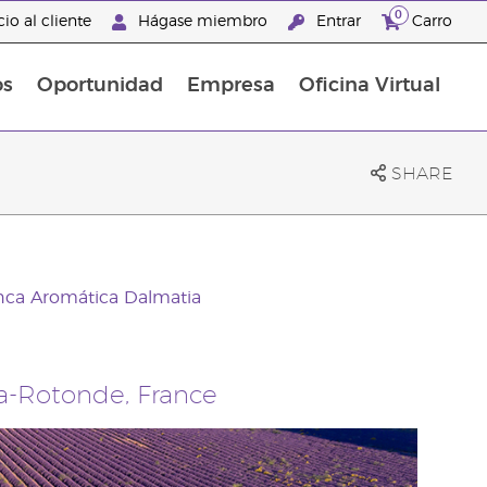
0
io al cliente
Hágase miembro
Entrar
Carro
os
Oportunidad
Empresa
Oficina Virtual
s
Sets Prácticos Baño y Ducha
Promociones Latinoamérica
SHARE
nca Aromática Dalmatia
a-Rotonde, France