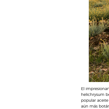
El impresionant
helichrysum bo
popular aceite
aún más botán