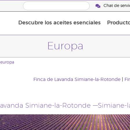
Chat de servic
Descubre los aceites esenciales
Product
Aceites esenciales individuales
Aceites esenciales saborizante
Mezclas de aceites esenciales
Europa
europa
Finca de Lavanda Simiane-la-Rotonde
|
Fi
Lavanda Simiane-la-Rotonde —Simiane-l