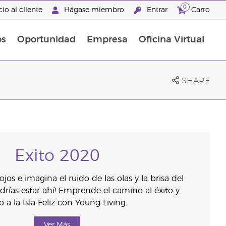
0
io al cliente
Hágase miembro
Entrar
Carro
os
Oportunidad
Empresa
Oficina Virtual
s
Sets Prácticos Baño y Ducha
Promociones Latinoamérica
SHARE
Exito 2020
 ojos e imagina el ruido de las olas y la brisa del
podrías estar ahí! Emprende el camino al éxito y
 a la Isla Feliz con Young Living.
Ver Más