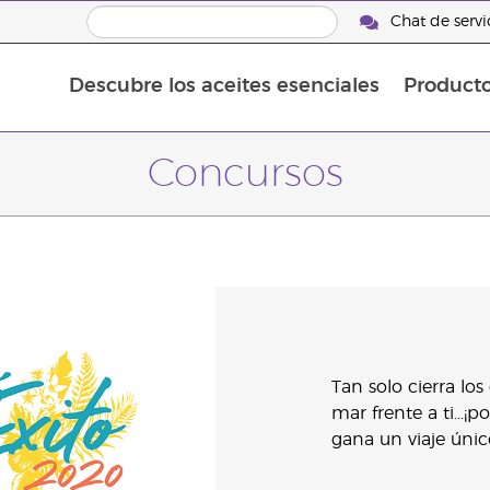
Chat de servic
Descubre los aceites esenciales
Product
Aceites esenciales individuales
Aceites esenciales saborizante
Mezclas de aceites esenciales
Concursos
Tan solo cierra los
mar frente a ti...¡
gana un viaje único