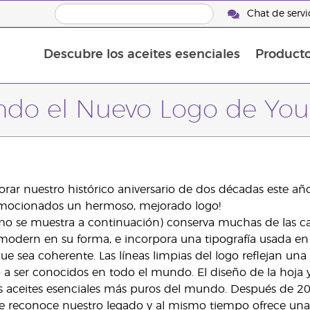
Chat de servic
Descubre los aceites esenciales
Product
Aceites esenciales individuales
Aceites esenciales saborizante
Mezclas de aceites esenciales
do el Nuevo Logo de You
r nuestro histórico aniversario de dos décadas este año
 emocionados un hermoso, mejorado logo!
omo se muestra a continuación) conserva muchas de las car
 modern en su forma, e incorpora una tipografía usada en
e sea coherente. Las líneas limpias del logo reflejan una f
a ser conocidos en todo el mundo. El diseño de la hoja 
s aceites esenciales más puros del mundo. Después de 2
 reconoce nuestro legado y al mismo tiempo ofrece una 