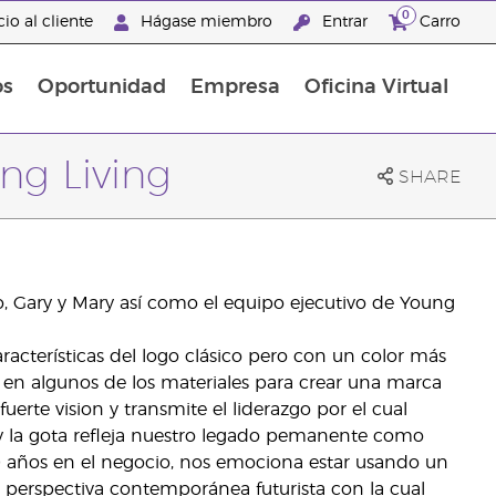
0
io al cliente
Hágase miembro
Entrar
Carro
os
Oportunidad
Empresa
Oficina Virtual
s
Sets Prácticos Baño y Ducha
Promociones Latinoamérica
ng Living
SHARE
, Gary y Mary así como el equipo ejecutivo de Young
acterísticas del logo clásico pero con un color más
 en algunos de los materiales para crear una marca
uerte vision y transmite el liderazgo por el cual
y la gota refleja nuestro legado pemanente como
0 años en el negocio, nos emociona estar usando un
perspectiva contemporánea futurista con la cual