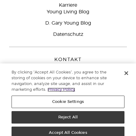
Karriere
Young Living Blog
D. Gary Young Blog
Datenschutz
KONTAKT
Young Living Europe B.V.
By clicking “Accept All Cookies”, you agree to the
Peizerweg 97
storing of cookies on your device to enhance site
9727 AJ Groningen
navigation, analyze site usage, and assist in our
Netherlands
marketing efforts.
Privacy Policy
Kundenservice:
08000-825049
Cookie Settings
Copyright © 2021 Young Living Essential Oils. Alle Rechte vorbehalten. |
Datenschutzerklärung
Reject All
|
Impressum
Accept All Cookies