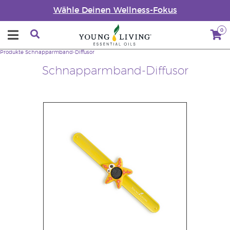
Wähle Deinen Wellness-Fokus
0
Produkte
Schnapparmband-Diffusor
Schnapparmband-Diffusor