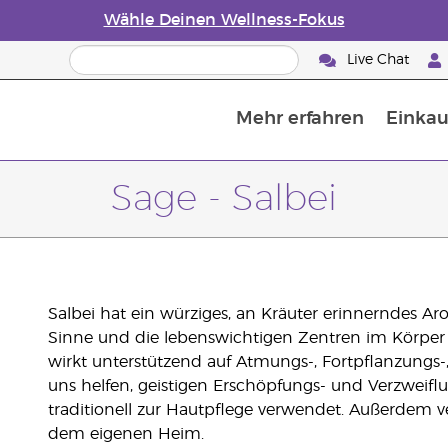
Wähle Deinen Wellness-Fokus
Live Chat
Mehr erfahren
Einkau
Die Geschichte von ätherischen Öle
Leitfaden für ätherische Öle
Alles über Diffusoren für ätherische Öle
Letzte Chance: 50 % Rabatt auf Hautp
E
W
Sage - Salbei
Salbei hat ein würziges, an Kräuter erinnerndes Aro
Sinne und die lebenswichtigen Zentren im Körper 
wirkt unterstützend auf Atmungs-, Fortpflanzungs
uns helfen, geistigen Erschöpfungs- und Verzweif
traditionell zur Hautpflege verwendet. Außerdem ve
dem eigenen Heim.