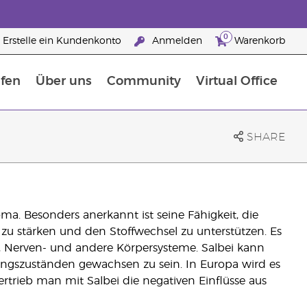
0
Erstelle ein Kundenkonto
Anmelden
Warenkorb
fen
Über uns
Community
Virtual Office
flege
rfahre mehr über Nährstoffe
Der Young Living Guide zu Nahrungsergänzungsmitteln
ie man ätherische Öle verwendet
25 raisons de devenir Partenaire de la marque
SHARE
ma. Besonders anerkannt ist seine Fähigkeit, die
zu stärken und den Stoffwechsel zu unterstützen. Es
-, Nerven- und andere Körpersysteme. Salbei kann
lungszuständen gewachsen zu sein. In Europa wird es
rtrieb man mit Salbei die negativen Einflüsse aus