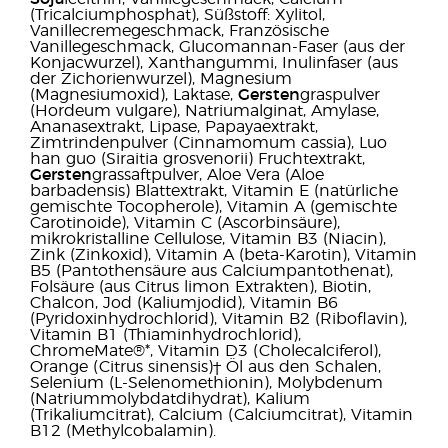
(Tricalciumphosphat), Süßstoff: Xylitol,
Vanillecremegeschmack, Französische
Vanillegeschmack, Glucomannan-Faser (aus der
Konjacwurzel), Xanthangummi, Inulinfaser (aus
der Zichorienwurzel), Magnesium
(Magnesiumoxid), Laktase,
Gersten
graspulver
(Hordeum vulgare), Natriumalginat, Amylase,
Ananasextrakt, Lipase, Papayaextrakt,
Zimtrindenpulver (Cinnamomum cassia), Luo
han guo (Siraitia grosvenorii) Fruchtextrakt,
Gersten
grassaftpulver, Aloe Vera (Aloe
barbadensis) Blattextrakt, Vitamin E (natürliche
gemischte Tocopherole), Vitamin A (gemischte
Carotinoide), Vitamin C (Ascorbinsäure),
mikrokristalline Cellulose, Vitamin B3 (Niacin),
Zink (Zinkoxid), Vitamin A (beta-Karotin), Vitamin
B5 (Pantothensäure aus Calciumpantothenat),
Folsäure (aus Citrus limon Extrakten), Biotin,
Chalcon, Jod (Kaliumjodid), Vitamin B6
(Pyridoxinhydrochlorid), Vitamin B2 (Riboﬂavin),
Vitamin B1 (Thiaminhydrochlorid),
ChromeMate®*, Vitamin D3 (Cholecalciferol),
Orange (Citrus sinensis)† Öl aus den Schalen,
Selenium (L-Selenomethionin), Molybdenum
(Natriummolybdatdihydrat), Kalium
(Trikaliumcitrat), Calcium (Calciumcitrat), Vitamin
B12 (Methylcobalamin).