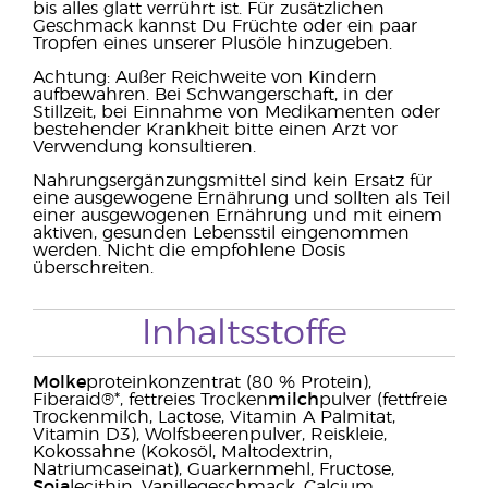
bis alles glatt verrührt ist. Für zusätzlichen
Geschmack kannst Du Früchte oder ein paar
Tropfen eines unserer Plusöle hinzugeben.
Achtung: Außer Reichweite von Kindern
aufbewahren. Bei Schwangerschaft, in der
Stillzeit, bei Einnahme von Medikamenten oder
bestehender Krankheit bitte einen Arzt vor
Verwendung konsultieren.
Nahrungsergänzungsmittel sind kein Ersatz für
eine ausgewogene Ernährung und sollten als Teil
einer ausgewogenen Ernährung und mit einem
aktiven, gesunden Lebensstil eingenommen
werden. Nicht die empfohlene Dosis
überschreiten.
Inhaltsstoffe
Molke
proteinkonzentrat (80 % Protein),
Fiberaid®*, fettreies Trocken
milch
pulver (fettfreie
Trockenmilch, Lactose, Vitamin A Palmitat,
Vitamin D3), Wolfsbeerenpulver, Reiskleie,
Kokossahne (Kokosöl, Maltodextrin,
Natriumcaseinat), Guarkernmehl, Fructose,
Soja
lecithin, Vanillegeschmack, Calcium