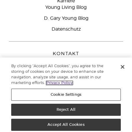
Karriere
Young Living Blog
D. Gary Young Blog
Datenschutz
KONTAKT
Young Living Europe B.V.
By clicking “Accept All Cookies”, you agree to the
Peizerweg 97
storing of cookies on your device to enhance site
9727 AJ Groningen
navigation, analyze site usage, and assist in our
Netherlands
marketing efforts.
Privacy Policy
Kundenservice:
08000-825049
Cookie Settings
Copyright © 2021 Young Living Essential Oils. Alle Rechte vorbehalten. |
Datenschutzerklärung
Reject All
|
Impressum
Accept All Cookies