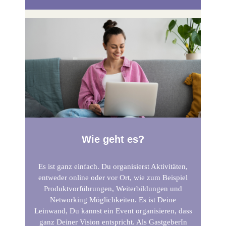
Wie geht es?
Es ist ganz einfach. Du organisierst Aktivitäten,
entweder online oder vor Ort, wie zum Beispiel
Produktvorführungen, Weiterbildungen und
Networking Möglichkeiten. Es ist Deine
Leinwand, Du kannst ein Event organisieren, dass
ganz Deiner Vision entspricht. Als GastgeberIn