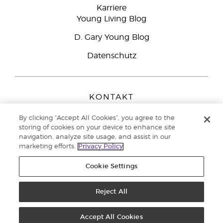
Karriere
Young Living Blog
D. Gary Young Blog
Datenschutz
KONTAKT
Young Living Europe B.V.
By clicking “Accept All Cookies”, you agree to the
Peizerweg 97
storing of cookies on your device to enhance site
9727 AJ Groningen
navigation, analyze site usage, and assist in our
Netherlands
marketing efforts.
Privacy Policy
Kundenservice:
08000-825049
Cookie Settings
Copyright © 2021 Young Living Essential Oils. Alle Rechte vorbehalten. |
Datenschutzerklärung
|
Impressum
Reject All
Accept All Cookies