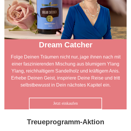
Dream Catcher
Folge Deinen Träumen nicht nur, jage ihnen nach mit
einer faszinierenden Mischung aus blumigem Ylang
Ylang, reichhaltigem Sandelholz und kräftigem Anis.
Erhebe Deinen Geist, inspiriere Deine Reise und tritt
selbstbewusst in Dein nächstes Kapitel ein.
Jetzt einkaufen
Treueprogramm-Aktion