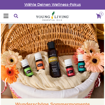
Wähle Deinen Wellness-Fokus
0
Previous
Next
Wunderschöne Sommermomente