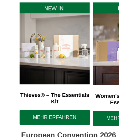
Thieves® – The Essentials
Women's Wellne
Kit
Essentials
MEHR ERFAHREN
MEHR ERFA
European Convention 2026