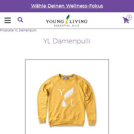
Wähle Deinen Wellness-Fokus
0
Produkte
YL Damenpulli
YL Damenpulli