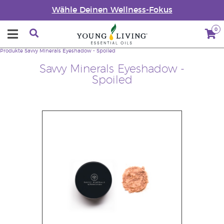
Wähle Deinen Wellness-Fokus
0
Produkte
Savvy Minerals Eyeshadow - Spoiled
Savvy Minerals Eyeshadow -
Spoiled