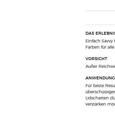
DAS ERLEBNI
Einfach Savvy 
Farben für all
VORSICHT
Außer Reichwe
ANWENDUNG
Für beste Resu
überschüssigen
Lidschatten d
verstärken möc