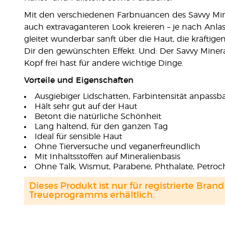
Mit den verschiedenen Farbnuancen des Savvy Min
auch extravaganteren Look kreieren – je nach Anl
gleitet wunderbar sanft über die Haut, die kräftige
Dir den gewünschten Effekt. Und: Der Savvy Mine
Kopf frei hast für andere wichtige Dinge.
Vorteile und Eigenschaften
Ausgiebiger Lidschatten, Farbintensität anpassb
Hält sehr gut auf der Haut
Betont die natürliche Schönheit
Lang haltend, für den ganzen Tag
Ideal für sensible Haut
Ohne Tierversuche und veganerfreundlich
Mit Inhaltsstoffen auf Mineralienbasis
Ohne Talk, Wismut, Parabene, Phthalate, Petroch
Dieses Produkt ist nur für registrierte Br
Treueprogramms erhältlich.