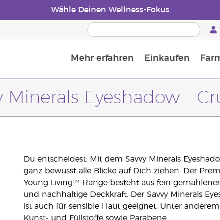
Wähle Deinen Wellness-Fokus
Mehr erfahren
Einkaufen
Far
Die Geschichte von ätherischen Öle
Leitfaden für ätherische Öle
Alles über Diffusoren für ätherische Öle
Letzte Chance: 50 % Rabatt auf Hautpflege
Erfahre mehr über Nährstoffe
Der Young Living Guide zu 
Wie man ätherische Öle verwendet
y Minerals Eyeshadow - Cr
Du entscheidest: Mit dem Savvy Minerals Eyeshad
ganz bewusst alle Blicke auf Dich ziehen. Der Pre
Young Living™-Range besteht aus fein gemahlenen M
und nachhaltige Deckkraft. Der Savvy Minerals E
ist auch für sensible Haut geeignet. Unter anderem 
Kunst- und Füllstoffe sowie Parabene.