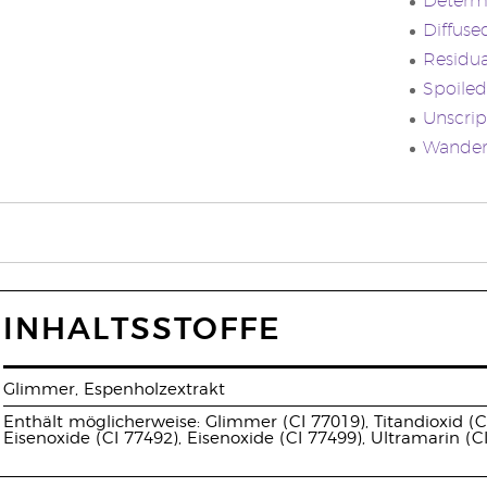
Determ
Diffuse
Residua
Spoiled
Unscrip
Wanderl
INHALTSSTOFFE
Glimmer, Espenholzextrakt
Enthält möglicherweise: Glimmer (CI 77019), Titandioxid (CI
Eisenoxide (CI 77492), Eisenoxide (CI 77499), Ultramarin (C