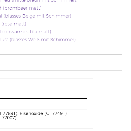
ined (mittelbraun mit Schimmer);
d (brombeer matt)
l (blasses Beige mit Schimmer)
 (rosa matt)
ted (warmes Lila matt)
ust (blasses Weiß mit Schimmer)
 77891), Eisenoxide (CI 77491),
I 77007)