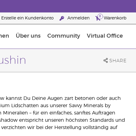
0
Erstelle ein Kundenkonto
Anmelden
Warenkorb
men
Über uns
Community
Virtual Office
Nahrungsergänzungsmitteln
25 raisons de devenir Partenaire de la marque
ushin
SHARE
ow kannst Du Deine Augen zart betonen oder auch
mium Lidschatten aus unserer Savvy Minerals by
ineralien – für ein einfaches, sanftes Auftragen
yeshadow entspricht unseren höchsten Standards und
verzichten wir bei der Herstellung vollständig auf