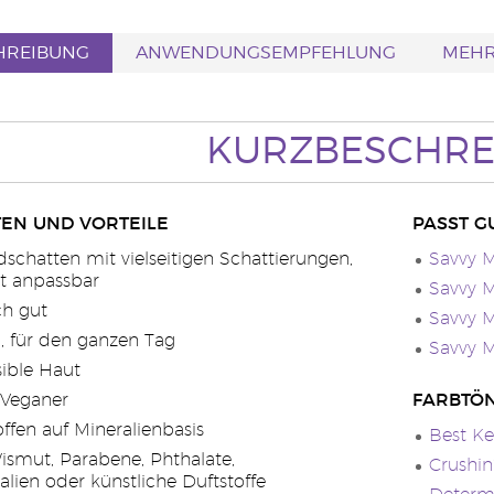
HREIBUNG
ANWENDUNGSEMPFEHLUNG
MEHR
KURZBESCHRE
EN UND VORTEILE
PASST G
dschatten mit vielseitigen Schattierungen,
Savvy M
ät anpassbar
Savvy M
ch gut
Savvy M
, für den ganzen Tag
Savvy M
sible Haut
 Veganer
FARBTÖ
offen auf Mineralienbasis
Best Ke
ismut, Parabene, Phthalate,
Crushin
lien oder künstliche Duftstoffe