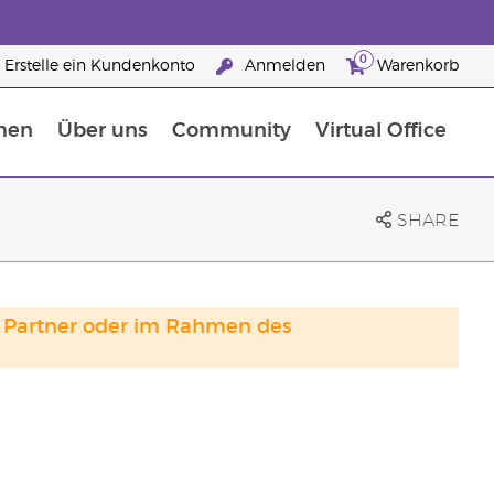
0
Erstelle ein Kundenkonto
Anmelden
Warenkorb
men
Über uns
Community
Virtual Office
Nahrungsergänzungsmitteln
25 raisons de devenir Partenaire de la marque
SHARE
and Partner oder im Rahmen des