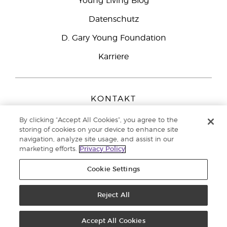
Young Living Blog
Datenschutz
D. Gary Young Foundation
Karriere
KONTAKT
Young Living Europe B.V.
By clicking “Accept All Cookies”, you agree to the
Peizerweg 97
storing of cookies on your device to enhance site
9727 AJ Groningen
navigation, analyze site usage, and assist in our
Netherlands
marketing efforts.
Privacy Policy
Kundenservice:
0800-296205
Cookie Settings
Copyright © 2021 Young Living Essential Oils. Alle Rechte vorbehalten. |
Datenschutzerklärung
|
Impressum
Reject All
Accept All Cookies