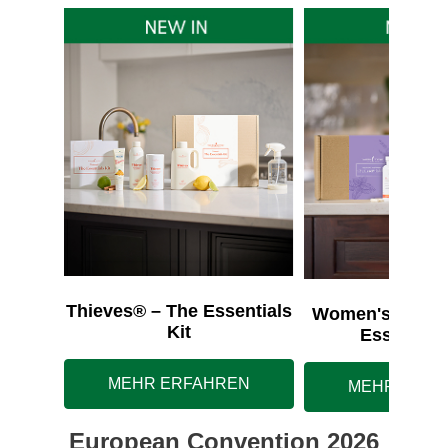
Thieves® – The Essentials
Women's Wellne
Kit
Essentials
MEHR ERFAHREN
MEHR ERFA
European Convention 2026