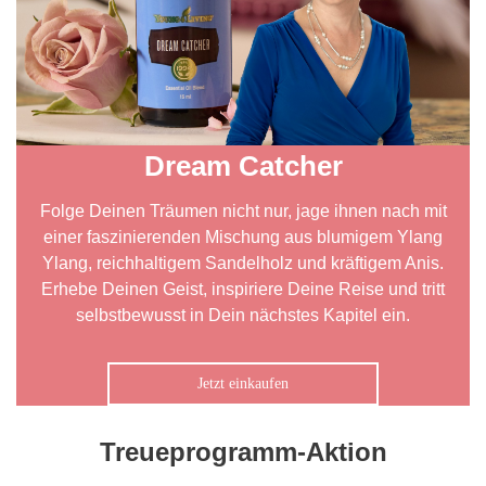
Dream Catcher
Folge Deinen Träumen nicht nur, jage ihnen nach mit
einer faszinierenden Mischung aus blumigem Ylang
Ylang, reichhaltigem Sandelholz und kräftigem Anis.
Erhebe Deinen Geist, inspiriere Deine Reise und tritt
selbstbewusst in Dein nächstes Kapitel ein.
Jetzt einkaufen
Treueprogramm-Aktion