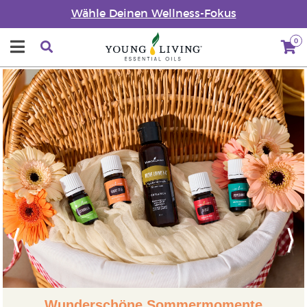
Wähle Deinen Wellness-Fokus
0
Previous
Next
Wunderschöne Sommermomente