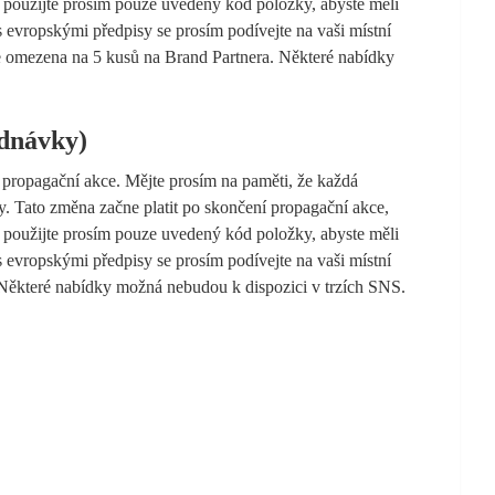
, použijte prosím pouze uvedený kód položky, abyste měli
s evropskými předpisy se prosím podívejte na vaši místní
e omezena na 5 kusů na Brand Partnera. Některé nabídky
ednávky)
 propagační akce. Mějte prosím na paměti, že každá
. Tato změna začne platit po skončení propagační akce,
, použijte prosím pouze uvedený kód položky, abyste měli
s evropskými předpisy se prosím podívejte na vaši místní
Některé nabídky možná nebudou k dispozici v trzích SNS.