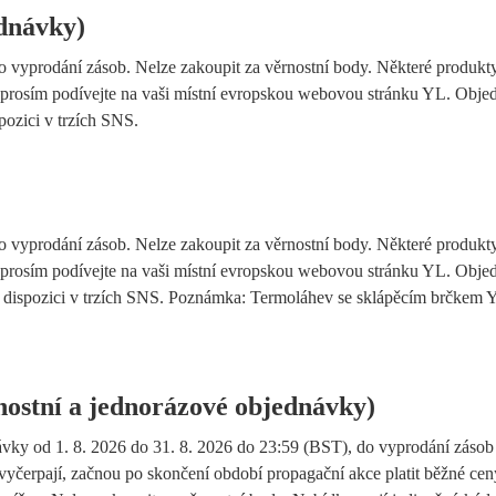
dnávky)
do vyprodání zásob. Nelze zakoupit za věrnostní body. Některé produk
e prosím podívejte na vaši místní evropskou webovou stránku YL. Obje
ozici v trzích SNS.
do vyprodání zásob. Nelze zakoupit za věrnostní body. Některé produk
e prosím podívejte na vaši místní evropskou webovou stránku YL. Obje
k dispozici v trzích SNS. Poznámka: Termoláhev se sklápěcím brčkem 
nostní a jednorázové objednávky)
návky od 1. 8. 2026 do 31. 8. 2026 do 23:59 (BST), do vyprodání zásob
yčerpají, začnou po skončení období propagační akce platit běžné ceny