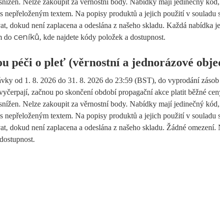
 snížen. Nelze zakoupit za věrnostní body. Nabídky mají jedinečný kód
y s nepřeloženým textem. Na popisy produktů a jejich použití v souladu 
, dokud není zaplacena a odeslána z našeho skladu. Každá nabídka j
ím do
, kde najdete kódy položek a dostupnost.
ceníků
u péči o pleť (věrnostní a jednorázové obj
návky od 1. 8. 2026 do 31. 8. 2026 do 23:59 (BST), do vyprodání zásob
yčerpají, začnou po skončení období propagační akce platit běžné ceny
 snížen. Nelze zakoupit za věrnostní body. Nabídky mají jedinečný kód
y s nepřeloženým textem. Na popisy produktů a jejich použití v souladu 
, dokud není zaplacena a odeslána z našeho skladu. Žádné omezení. 
dostupnost.