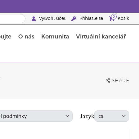
0
Vytvořit účet
Přihlaste se
Košík
ujte
O nás
Komunita
Virtuální kancelář
Průvodce doplňky stravy Young Living
Jak používat esenciální oleje
y
SHARE
Jazyk