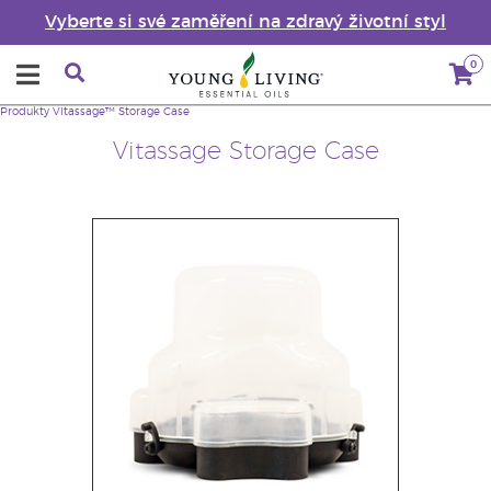
Vyberte si své zaměření na zdravý životní styl
0
Produkty
Vitassage™ Storage Case
Vitassage Storage Case