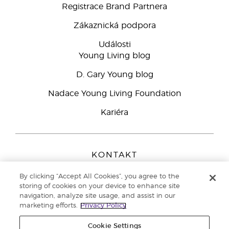
Registrace Brand Partnera
Zákaznická podpora
Události
Young Living blog
D. Gary Young blog
Nadace Young Living Foundation
Kariéra
KONTAKT
Young Living Europe B.V.
By clicking “Accept All Cookies”, you agree to the
Peizerweg 97
storing of cookies on your device to enhance site
9727 AJ Groningen
navigation, analyze site usage, and assist in our
Netherlands
marketing efforts.
Privacy Policy
Zákaznická podpora
800 144 066
Cookie Settings