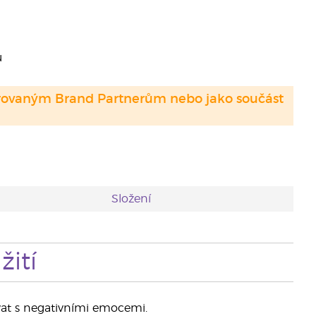
u
strovaným Brand Partnerům nebo jako součást
Složení
ití
at s negativními emocemi.