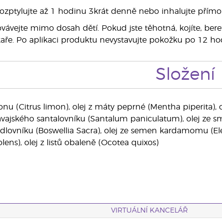
zptylujte až 1 hodinu 3krát denně nebo inhalujte přímo 
ávejte mimo dosah dětí. Pokud jste těhotná, kojíte, bere
kaře. Po aplikaci produktu nevystavujte pokožku po 12 h
Složení
ronu (Citrus limon), olej z máty peprné (Mentha piperita), o
vajského santalovníku (Santalum paniculatum), olej ze sm
idlovníku (Boswellia Sacra), olej ze semen kardamomu (E
lens), olej z listů obaleně (Ocotea quixos)
VIRTUÁLNÍ KANCELÁŘ