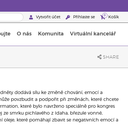
0
Vytvořit účet
Přihlaste se
Košík
ujte
O nás
Komunita
Virtuální kancelář
Průvodce doplňky stravy Young Living
Jak používat esenciální oleje
SHARE
odněty dodává sílu ke změně chování, emocí a
může povzbudit a podpořit při změnách, které chcete
ormation, které bylo navrženo speciálně pro kongres
j ze smrku pichlavého z Idaha, březule vonné,
ní oleje, které pomáhají zbavit se negativních emocí a