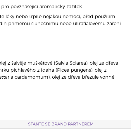
pro povznášející aromatický zážitek.
te léky nebo trpíte nějakou nemocí, před použitím
odin přímému slunečnímu nebo ultrafialovému záření.
lej z šalvěje muškátové (Salvia Sclarea), olej ze dřeva
rku pichlavého z Idaha (Picea pungens), olej z
lettaria cardamomum), olej ze dřeva březule vonné
STAŇTE SE BRAND PARTNEREM