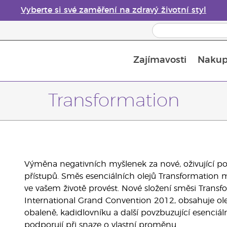
Vyberte si své zaměření na zdravý životní styl
Zajímavosti
Nakup
Bezpečnost esenciálních olejů
Průvodce difuzéry esenciálních olejů
Poslední šance: 50% sleva na péči o pleť
Transformation
Výměna negativních myšlenek za nové, oživující p
přístupů. Směs esenciálních olejů Transformation 
ve vašem životě provést. Nové složení směsi Transf
International Grand Convention 2012, obsahuje ole
obaleně, kadidlovníku a další povzbuzující esenciál
podporují při snaze o vlastní proměnu.