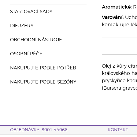
Aromatické:
Ro
STARTOVACÍ SADY
Varování:
Uchov
kontaktujte lé
DIFUZÉRY
OBCHODNÍ NÁSTROJE
OSOBNÍ PÉČE
Olej z kůry cit
NAKUPUJTE PODLE POTŘEB
královského ha
pryskyřice kad
NAKUPUJTE PODLE SEZÓNY
(Bursera graveo
OBJEDNÁVKY: 8001 44066
KONTAKT