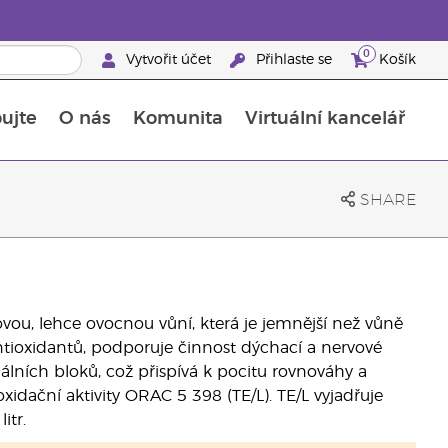
0
Vytvořit účet
Přihlaste se
Košík
ujte
O nás
Komunita
Virtuální kancelář
Průvodce doplňky stravy Young Living
Jak používat esenciální oleje
SHARE
vou, lehce ovocnou vůní, která je jemnější než vůně
tioxidantů, podporuje činnost dýchací a nervové
ních bloků, což přispívá k pocitu rovnováhy a
dační aktivity ORAC 5 398 (TE/L). TE/L vyjadřuje
itr.