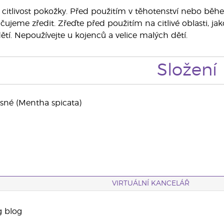
citlivost pokožky. Před použitím v těhotenství nebo během
ujeme zředit. Zřeďte před použitím na citlivé oblasti, jako
í. Nepoužívejte u kojenců a velice malých dětí.
Složení
asné (Mentha spicata)
VIRTUÁLNÍ KANCELÁŘ
g blog