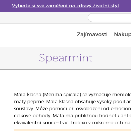
Vyberte si své zaměření na zdravý životní styl
Zajímavosti
Nakup
Bezpečnost esenciálních olejů
Průvodce difuzéry esenciálních olejů
Poslední šance: 50% sleva na péči o pleť
Spearmint
Máta klasná (Mentha spicata) se vyznačuje mentolo
máty peprné. Máta klasná obsahuje vysoký podíl an
soustavy. Může pomoci při osvobození od emocionál
celkové pohody. Máta má přibližnou hodnotu antioxi
ekvivalentní koncentraci troloxu v mikromolech na l