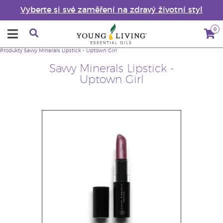
Vyberte si své zaměření na zdravý životní styl
0
Produkty
Savvy Minerals Lipstick - Uptown Girl
Savvy Minerals Lipstick -
Uptown Girl