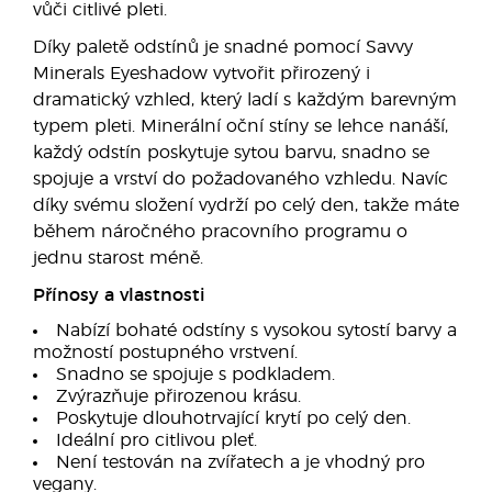
vůči citlivé pleti.
Díky paletě odstínů je snadné pomocí Savvy
Minerals Eyeshadow vytvořit přirozený i
dramatický vzhled, který ladí s každým barevným
typem pleti. Minerální oční stíny se lehce nanáší,
každý odstín poskytuje sytou barvu, snadno se
spojuje a vrství do požadovaného vzhledu. Navíc
díky svému složení vydrží po celý den, takže máte
během náročného pracovního programu o
jednu starost méně.
Přínosy a vlastnosti
Nabízí bohaté odstíny s vysokou sytostí barvy a
možností postupného vrstvení.
Snadno se spojuje s podkladem.
Zvýrazňuje přirozenou krásu.
Poskytuje dlouhotrvající krytí po celý den.
Ideální pro citlivou pleť.
Není testován na zvířatech a je vhodný pro
vegany.