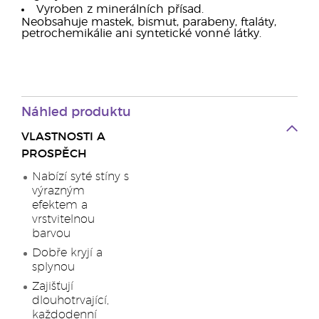
Vyroben z minerálních přísad.
Neobsahuje mastek, bismut, parabeny, ftaláty,
petrochemikálie ani syntetické vonné látky.
Náhled produktu
VLASTNOSTI A
PROSPĚCH
Nabízí syté stíny s
výrazným
efektem a
vrstvitelnou
barvou
Dobře kryjí a
splynou
Zajišťují
dlouhotrvající,
každodenní