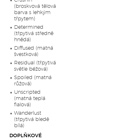
Crushin’
(broskvová tělová
barva s lehkým
třpytem)
Determined
(třpytivá středně
hnědá)
Diffused (matná
švestková)
Residual (třpytivá
světle béžová)
Spoiled (matná
růžová)
Unscripted
(matná teplá
fialová)
Wanderlust
(třpytivá bledě
bílá)
DOPLŇKOVÉ