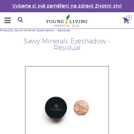
Vyberte si své zaměření na zdravý životní styl
0
Produkty
Savvy Minerals Eyeshadow - Residual
Savvy Minerals Eyeshadow -
Residual