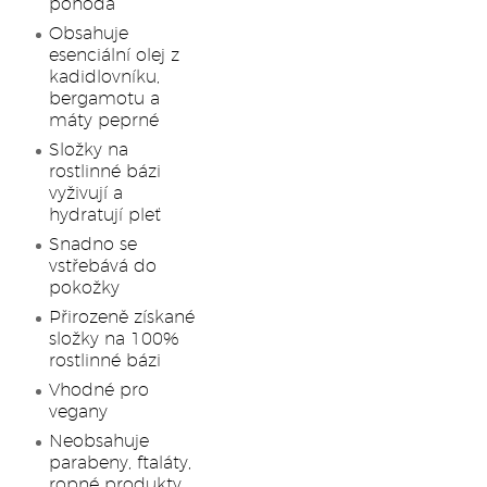
pohoda
Obsahuje
esenciální olej z
kadidlovníku,
bergamotu a
máty peprné
Složky na
rostlinné bázi
vyživují a
hydratují pleť
Snadno se
vstřebává do
pokožky
Přirozeně získané
složky na 100%
rostlinné bázi
Vhodné pro
vegany
Neobsahuje
parabeny, ftaláty,
ropné produkty,