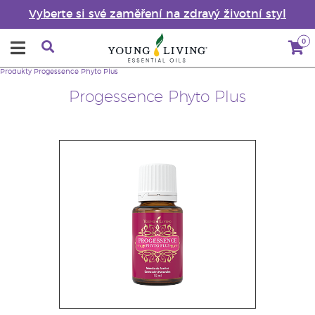
Vyberte si své zaměření na zdravý životní styl
0
Produkty
Progessence Phyto Plus
Progessence Phyto Plus