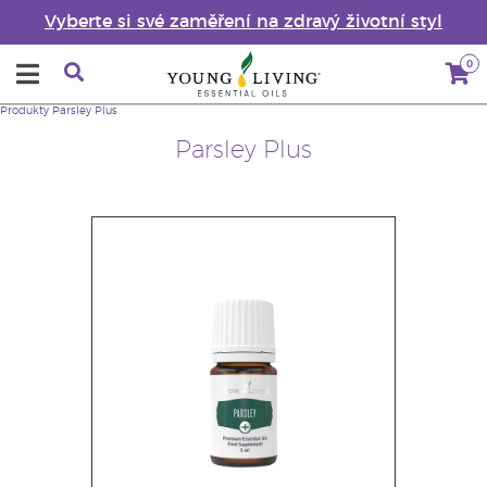
Vyberte si své zaměření na zdravý životní styl
0
Produkty
Parsley Plus
Parsley Plus