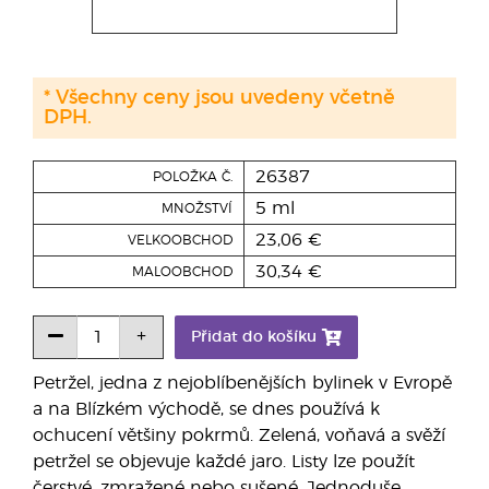
* Všechny ceny jsou uvedeny včetně
DPH.
26387
POLOŽKA Č.
5 ml
MNOŽSTVÍ
23,06 €
VELKOOBCHOD
30,34 €
MALOOBCHOD
Přidat do košíku
Petržel, jedna z nejoblíbenějších bylinek v Evropě
a na Blízkém východě, se dnes používá k
ochucení většiny pokrmů. Zelená, voňavá a svěží
petržel se objevuje každé jaro. Listy lze použít
čerstvé, zmražené nebo sušené. Jednoduše