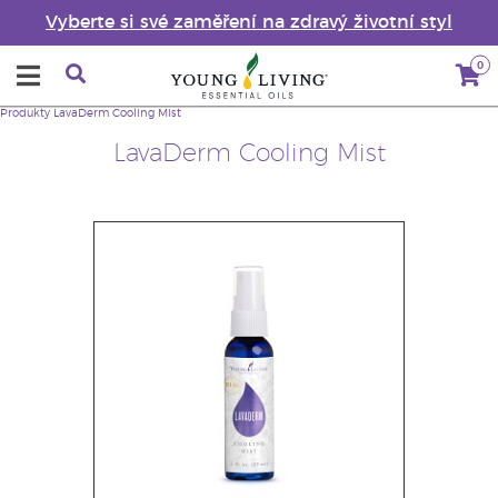
Vyberte si své zaměření na zdravý životní styl
0
Produkty
LavaDerm Cooling Mist
LavaDerm Cooling Mist