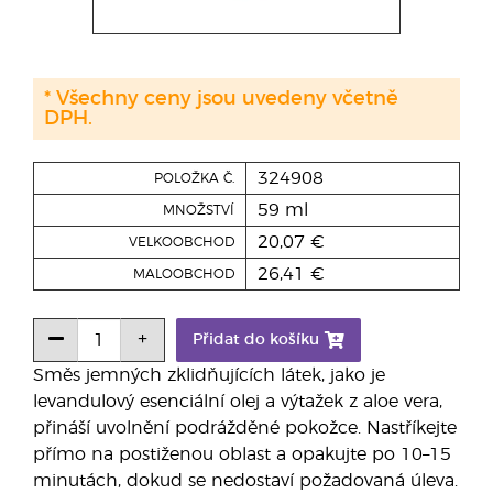
* Všechny ceny jsou uvedeny včetně
DPH.
324908
POLOŽKA Č.
59 ml
MNOŽSTVÍ
20,07 €
VELKOOBCHOD
26,41 €
MALOOBCHOD
Přidat do košíku
Směs jemných zklidňujících látek, jako je
levandulový esenciální olej a výtažek z aloe vera,
přináší uvolnění podrážděné pokožce. Nastříkejte
přímo na postiženou oblast a opakujte po 10–15
minutách, dokud se nedostaví požadovaná úleva.