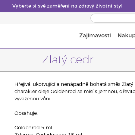
Vyberte si své zaměření na zdravý životní styl
Zajímavosti
Nakup
Bezpečnost esenciálních olejů
Průvodce difuzéry esenciálních olejů
Poslední šance: 50% sleva na péči o pleť
Zlatý cedr
Hřejivá, ukotvující a nenápadně bohatá směs Zlatý c
charakter oleje Goldenrod se mísí s jemnou, dřevi
vyváženou vůni.
Obsahuje:
Goldenrod 5 ml