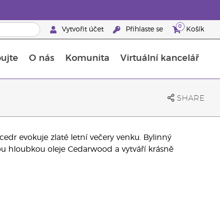
0
Vytvořit účet
Přihlaste se
Košík
ujte
O nás
Komunita
Virtuální kancelář
Průvodce doplňky stravy Young Living
Jak používat esenciální oleje
SHARE
edr evokuje zlaté letní večery venku. Bylinný
tou hloubkou oleje Cedarwood a vytváří krásně