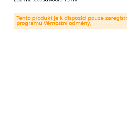
Zdarma: Cedadwoord 15 ml
Tento produkt je k dispozici pouze zaregi
programu Věrnostní odměny.