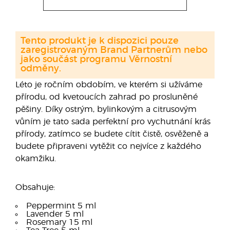
Tento produkt je k dispozici pouze
zaregistrovaným Brand Partnerům nebo
jako součást programu Věrnostní
odměny.
Léto je ročním obdobím, ve kterém si užíváme
přírodu, od kvetoucích zahrad po prosluněné
pěšiny. Díky ostrým, bylinkovým a citrusovým
vůním je tato sada perfektní pro vychutnání krás
přírody, zatímco se budete cítit čistě, osvěženě a
budete připraveni vytěžit co nejvíce z každého
okamžiku.
Obsahuje:
Peppermint 5 ml
Lavender 5 ml
Rosemary 15 ml