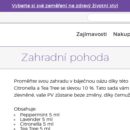
Vyberte si své zaměření na zdravý životní styl
Zajímavosti
Nakup
Bezpečnost esenciálních olejů
Průvodce difuzéry esenciálních olejů
Poslední šance: 50% sleva na péči o pleť
Zahradní pohoda
Proměňte svou zahradu v báječnou oázu díky této š
Citronella a Tea Tree se slevou 10 %. Tato sada vám 
zlevněné, vaše PV zůstane beze změny, díky čemu
Obsahuje:
Peppermint 5 ml
Lavender 5 ml
Citronella 5 ml
Tea Tree 5 ml