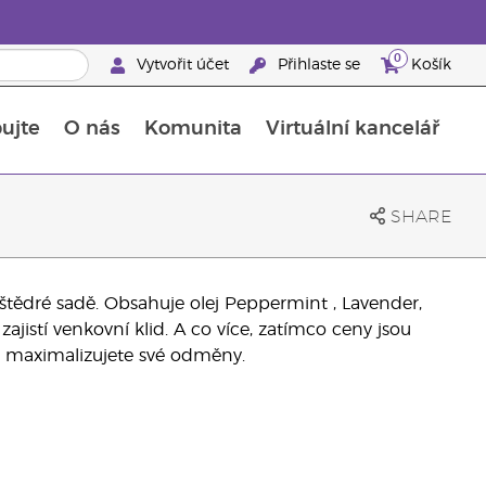
0
Vytvořit účet
Přihlaste se
Košík
ujte
O nás
Komunita
Virtuální kancelář
Průvodce doplňky stravy Young Living
Jak používat esenciální oleje
SHARE
tědré sadě. Obsahuje olej Peppermint , Lavender,
zajistí venkovní klid. A co více, zatímco ceny jsou
ž maximalizujete své odměny.