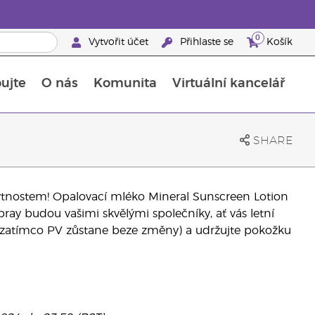
0
Vytvořit účet
Přihlaste se
Košík
ujte
O nás
Komunita
Virtuální kancelář
Průvodce doplňky stravy Young Living
Jak používat esenciální oleje
SHARE
ytnostem! Opalovací mléko Mineral Sunscreen Lotion
ay budou vašimi skvělými společníky, ať vás letní
% (zatímco PV zůstane beze změny) a udržujte pokožku