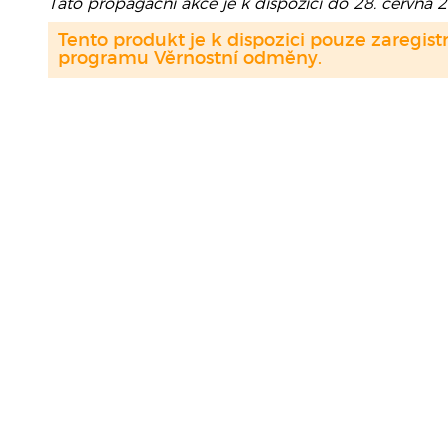
Tato propagační akce je k dispozici do 28. června 
Tento produkt je k dispozici pouze zaregi
programu Věrnostní odměny.