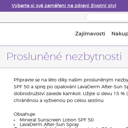
Vyberte si své zaměření na zdravý životní styl
Zajímavosti
Nakup
Bezpečnost esenciálních olejů
Průvodce difuzéry esenciálních olejů
Poslední šance: 50% sleva na péči o pleť
Prosluněné nezbytnosti
Připravte se na léto díky našim prosluněným nezb
SPF 50 a sprej po opalování LavaDerm After-Sun Spr
dobrodružství zavede kamkoli. Užijte si slevu 15 
chráněnou a vyživenou po celou sezónu.
Obsahuje:
Mineral Sunscreen Lotion SPF 50
LavaDerm After-Sun Spray