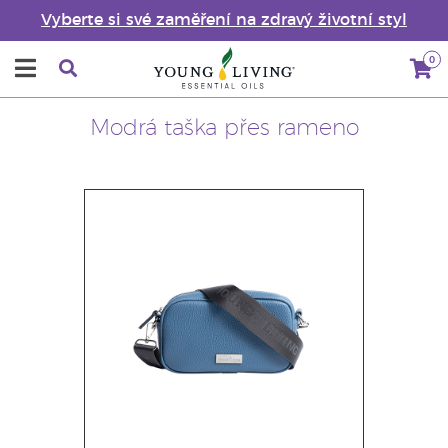
Vyberte si své zaměření na zdravý životní styl
0
Modrá taška přes rameno