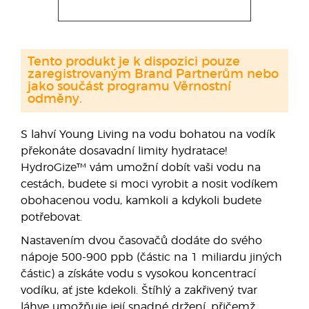
Tento produkt je k dispozici pouze
zaregistrovaným Brand Partnerům nebo
jako součást programu Věrnostní
odměny.
S lahví Young Living na vodu bohatou na vodík
překonáte dosavadní limity hydratace!
HydroGize™ vám umožní dobít vaši vodu na
cestách, budete si moci vyrobit a nosit vodíkem
obohacenou vodu, kamkoli a kdykoli budete
potřebovat.
Nastavením dvou časovačů dodáte do svého
nápoje 500-900 ppb (částic na 1 miliardu jiných
částic) a získáte vodu s vysokou koncentrací
vodíku, ať jste kdekoli. Štíhlý a zakřivený tvar
láhve umožňuje její snadné držení, přičemž