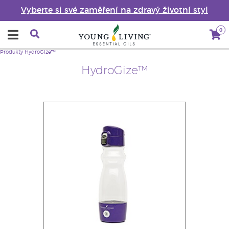
Vyberte si své zaměření na zdravý životní styl
0
Produkty
HydroGize™
HydroGize™