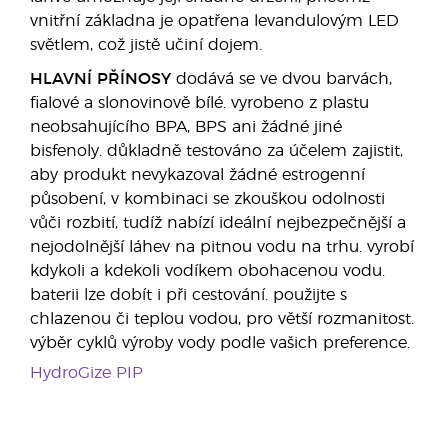
vnitřní základna je opatřena levandulovým LED
světlem, což jistě učiní dojem.
HLAVNÍ PŘÍNOSY
dodává se ve dvou barvách,
fialové a slonovinově bílé. vyrobeno z plastu
neobsahujícího BPA, BPS ani žádné jiné
bisfenoly. důkladně testováno za účelem zajistit,
aby produkt nevykazoval žádné estrogenní
působení, v kombinaci se zkouškou odolnosti
vůči rozbití, tudíž nabízí ideální nejbezpečnější a
nejodolnější láhev na pitnou vodu na trhu. vyrobí
kdykoli a kdekoli vodíkem obohacenou vodu.
baterii lze dobít i při cestování. použijte s
chlazenou či teplou vodou, pro větší rozmanitost.
výběr cyklů výroby vody podle vašich preference.
HydroGize PIP