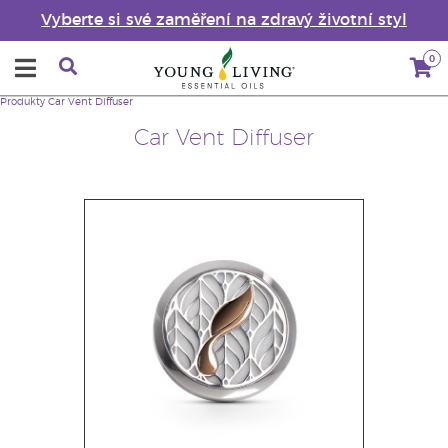
Vyberte si své zaměření na zdravý životní styl
0
Produkty
Car Vent Diffuser
Car Vent Diffuser