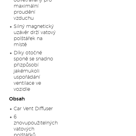
odvětrávaný pro
maximální
proudění
vzduchu
Silný magnetický
uzávěr drží vatový
polštářek na
místě
Díky otočné
sponě se snadno
přizpůsobí
jakémukoli
uspořádání
ventilace ve
vozidle
Obsah
Car Vent Diffuser
6
znovupoužitelných
vatových
polštářků