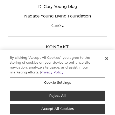
D. Gary Young blog
Nadace Young Living Foundation
Kariéra
KONTAKT
Young Living Europe B.V.
By clicking “Accept All Cookies”, you agree to the
Peizerweg 97
storing of cookies on your device to enhance site
9727 AJ Groningen
navigation, analyze site usage, and assist in our
Netherlands
marketing efforts.
Privacy Policy
Zákaznická podpora
800 144 066
Cookie Settings
Copyright © 2021 Young Living Essential Oils. All rights reserved. |
Zásady
ochrany osobních údajů
Reject All
Accept All Cookies