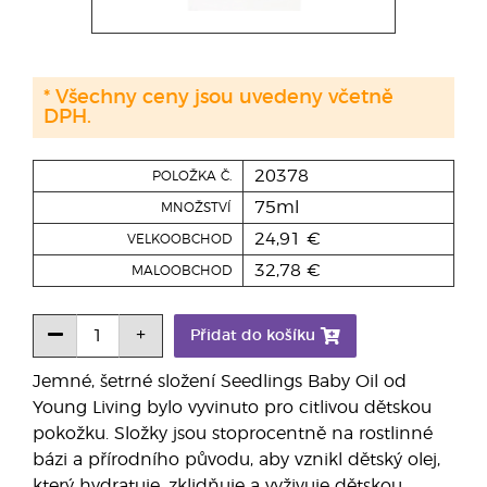
* Všechny ceny jsou uvedeny včetně
DPH.
20378
POLOŽKA Č.
75ml
MNOŽSTVÍ
24,91 €
VELKOOBCHOD
32,78 €
MALOOBCHOD
Přidat do košíku
Jemné, šetrné složení Seedlings Baby Oil od
Young Living bylo vyvinuto pro citlivou dětskou
pokožku. Složky jsou stoprocentně na rostlinné
bázi a přírodního původu, aby vznikl dětský olej,
který hydratuje, zklidňuje a vyživuje dětskou