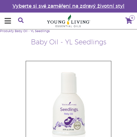
Vyberte si své zaměření na zdravý životní styl
0
Produkty
Baby Oil - YL Seedlings
Baby Oil - YL Seedlings