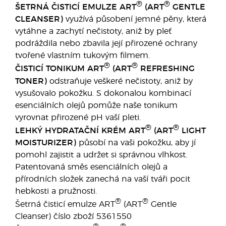
®
®
ŠETRNÁ ČISTICÍ EMULZE ART
(ART
GENTLE
CLEANSER)
využívá působení jemné pěny, která
vytáhne a zachytí nečistoty, aniž by pleť
podráždila nebo zbavila její přirozené ochrany
tvořené vlastním tukovým filmem.
®
®
ČISTICÍ TONIKUM ART
(ART
REFRESHING
TONER)
odstraňuje veškeré nečistoty, aniž by
vysušovalo pokožku. S dokonalou kombinací
esenciálních olejů pomůže naše tonikum
vyrovnat přirozené pH vaší pleti.
®
®
LEHKÝ HYDRATAČNÍ KRÉM ART
(ART
LIGHT
MOISTURIZER)
působí na vaši pokožku, aby jí
pomohl zajistit a udržet si správnou vlhkost.
Patentovaná směs esenciálních olejů a
přírodních složek zanechá na vaší tváři pocit
hebkosti a pružnosti.
®
®
Šetrná čisticí emulze ART
(ART
Gentle
Cleanser) číslo zboží 5361550