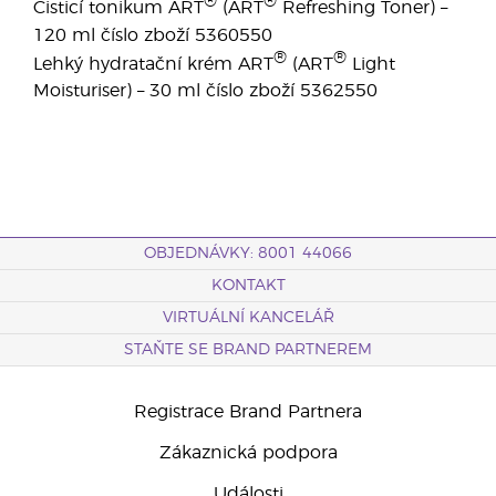
®
®
Čisticí tonikum ART
(ART
Refreshing Toner) –
120 ml číslo zboží 5360550
®
®
Lehký hydratační krém ART
(ART
Light
Moisturiser) – 30 ml číslo zboží 5362550
OBJEDNÁVKY: 8001 44066
KONTAKT
VIRTUÁLNÍ KANCELÁŘ
STAŇTE SE BRAND PARTNEREM
Registrace Brand Partnera
Zákaznická podpora
Události