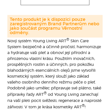
Tento produkt je k dispozici pouze
zaregistrovaným Brand Partnerům nebo
jako součást programu Věrnostní
odměny.
®
Nový systém Young Living ART
Skin Care
System bezpečně a účinně pročistí, harmonizuje
a hydratuje vaši pleť a obnoví její přírodní a
přirozenou vlastní krásu. Použitím inovačních,
prospěšných rostlin a účinných, pro pokožku
blahodárných esenciálních olejů jsme vytvořili
kosmetický systém, který slouží jako základ
vašeho osobního denního režimu péče o pleť.
Podobně jako umělec připravuje své plátno, také
®
přípravky řady ART
od Young Living zanechají
na vaší pleti pocit svěžesti, regenerace a naprosté
®
zářivosti. V tom je krása kosmetiky ART
!