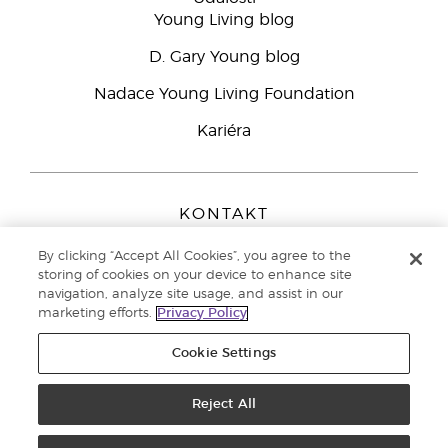
Young Living blog
D. Gary Young blog
Nadace Young Living Foundation
Kariéra
KONTAKT
Young Living Europe B.V.
By clicking “Accept All Cookies”, you agree to the
Peizerweg 97
storing of cookies on your device to enhance site
9727 AJ Groningen
navigation, analyze site usage, and assist in our
Netherlands
marketing efforts.
Privacy Policy
Zákaznická podpora
800 144 066
Cookie Settings
Copyright © 2021 Young Living Essential Oils. All rights reserved. |
Zásady
ochrany osobních údajů
Reject All