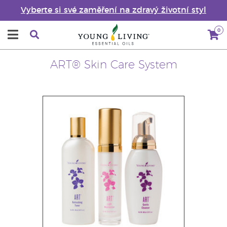
Vyberte si své zaměření na zdravý životní styl
0
ART® Skin Care System