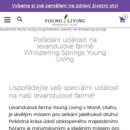
Vyberte si své zaměření na zdravý životní styl
0
Společnost
Farmy Young Living
Pořádání událostí na Whispering Springs
Pořádání událostí na
levandulové farmě
Whispering Springs Young
Living
Uspořádejte vaši speciální událost
na naší levandulové farmě!
Levandulová farma Young Living v Moně, Utahu,
je skvělým místem pro setkání jakéhokoli druhu!
Poklidná krása údolí obklopeného majestátními
horami je mírumilovným a ideálním místem pro