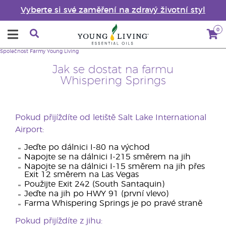
Vyberte si své zaměření na zdravý životní styl
0
Společnost
Farmy Young Living
Jak se dostat na farmu
Whispering Springs
Pokud přijíždíte od letiště Salt Lake International
Airport:
Jeďte po dálnici I-80 na východ
Napojte se na dálnici I-215 směrem na jih
Napojte se na dálnici I-15 směrem na jih přes
Exit 12 směrem na Las Vegas
Použijte Exit 242 (South Santaquin)
Jeďte na jih po HWY 91 (první vlevo)
Farma Whispering Springs je po pravé straně
Pokud přijíždíte z jihu: