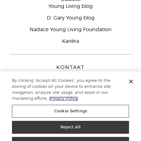
Young Living blog
D. Gary Young blog
Nadace Young Living Foundation
Kariéra
KONTAKT
Young Living Europe B.V.
By clicking “Accept All Cookies”, you agree to the
Peizerweg 97
storing of cookies on your device to enhance site
9727 AJ Groningen
navigation, analyze site usage, and assist in our
Netherlands
marketing efforts.
Privacy Policy
Zákaznická podpora
800 144 066
Cookie Settings
Copyright © 2021 Young Living Essential Oils. All rights reserved. |
Zásady
ochrany osobních údajů
Reject All